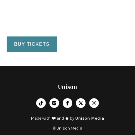
Maastricht, Netherlands
BUY TICKETS
︁




Made with ❤️ and 🔥 by
Unison Media
© Unison Media