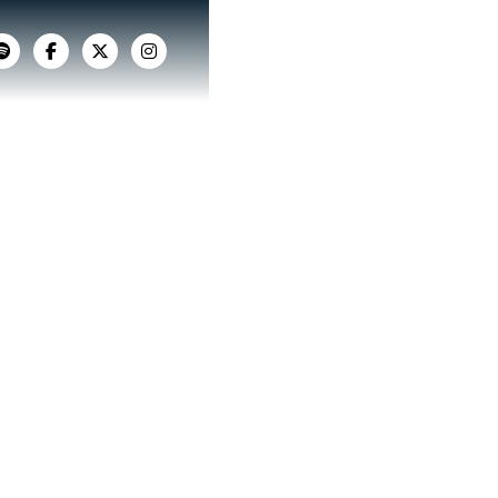



