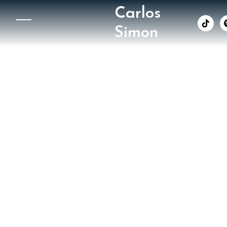
Carlos
︁
Simon