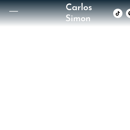
Carlos
︁
Simon