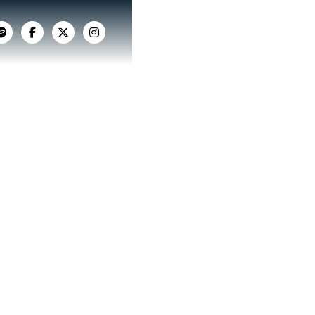



