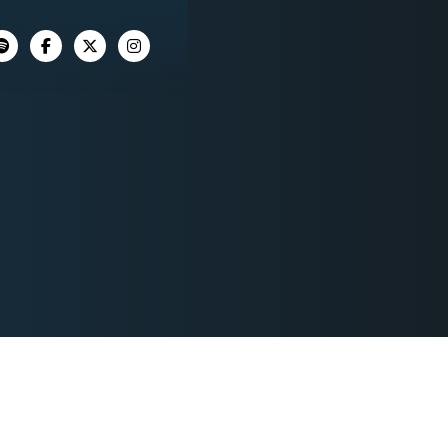



