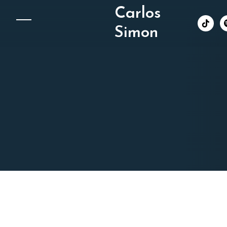
Carlos
︁
Simon