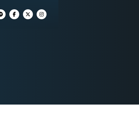



