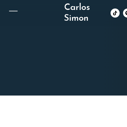
Carlos
︁
Simon