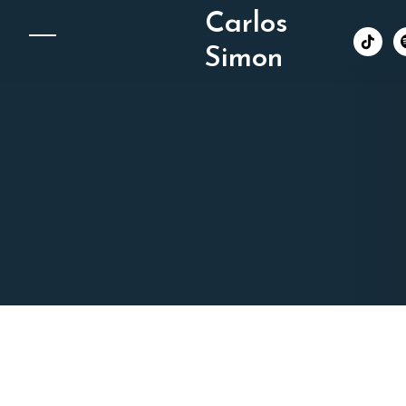
Carlos
︁
Simon