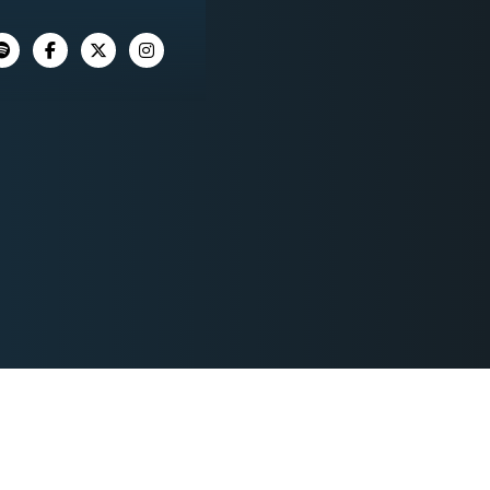



